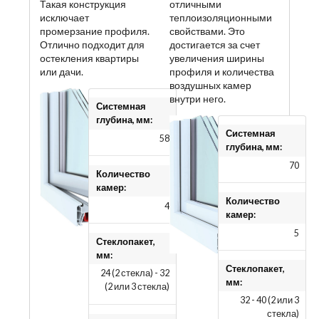
Такая конструкция
отличными
исключает
теплоизоляционными
промерзание профиля.
свойствами. Это
Отлично подходит для
достигается за счет
остекления квартиры
увеличения ширины
или дачи.
профиля и количества
воздушных камер
внутри него.
Системная
глубина, мм:
Системная
58
глубина, мм:
70
Количество
камер:
Количество
4
камер:
5
Стеклопакет,
мм:
Стеклопакет,
24 (2 стекла) - 32
мм:
(2 или 3 стекла)
32 - 40 (2 или 3
стекла)