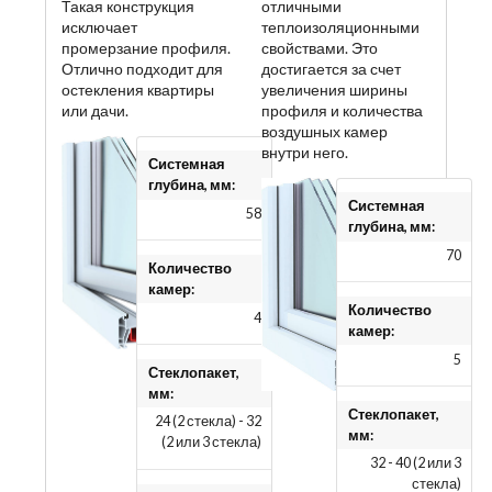
Такая конструкция
отличными
исключает
теплоизоляционными
промерзание профиля.
свойствами. Это
Отлично подходит для
достигается за счет
остекления квартиры
увеличения ширины
или дачи.
профиля и количества
воздушных камер
внутри него.
Системная
глубина, мм:
Системная
58
глубина, мм:
70
Количество
камер:
Количество
4
камер:
5
Стеклопакет,
мм:
Стеклопакет,
24 (2 стекла) - 32
мм:
(2 или 3 стекла)
32 - 40 (2 или 3
стекла)